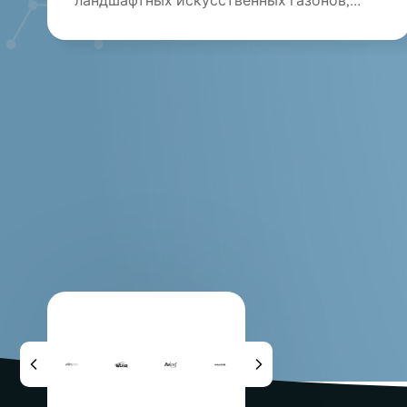
ландшафтных искусственных газонов,
своей растущей день ото дня
функциональн...