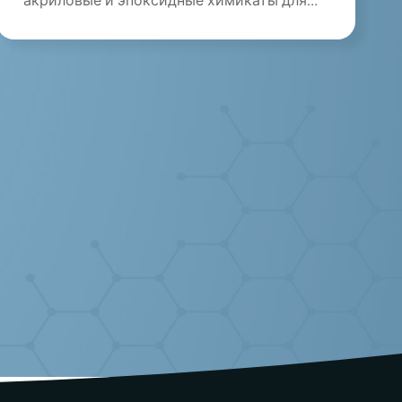
акриловые и эпоксидные химикаты для
спортивных площадок, жилых территорий
и промы...