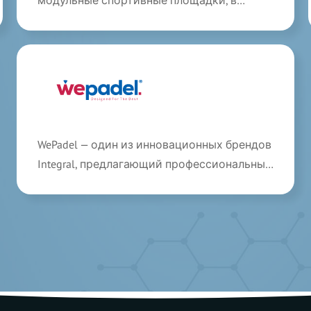
модульные спортивные площадки, в
которых нуждается современный мир.
Stila п...
WePadel — один из инновационных брендов
Integral, предлагающий профессиональные
решения для падел-кортов. Благодар...