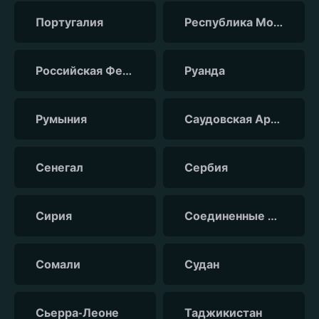
Португалия
Республика Молдова
Российская Федерация
Руанда
Румыния
Саудовская Аравия
Сенегал
Сербия
Сирия
Соединенные Штаты Америки
Сомали
Судан
Сьерра-Леоне
Таджикистан