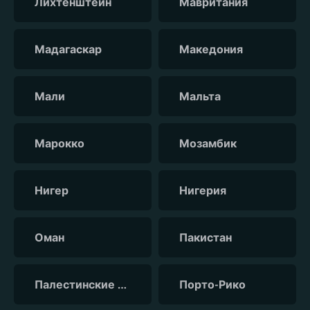
Лихтенштейн
Мавритания
Мадагаскар
Македония
Мали
Мальта
Марокко
Мозамбик
Нигер
Нигерия
Оман
Пакистан
Палестинские территории
Порто-Рико