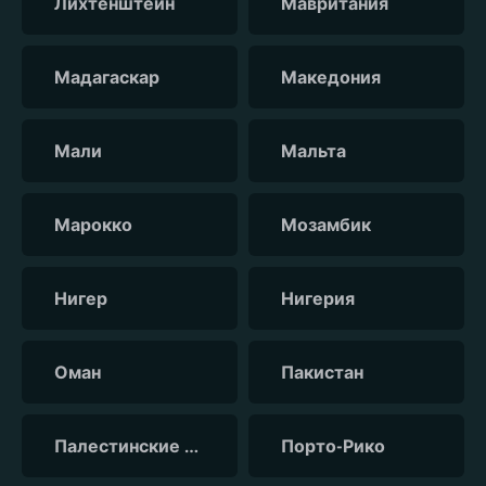
Лихтенштейн
Мавритания
Мадагаскар
Македония
Мали
Мальта
Марокко
Мозамбик
Нигер
Нигерия
Оман
Пакистан
Палестинские территории
Порто-Рико