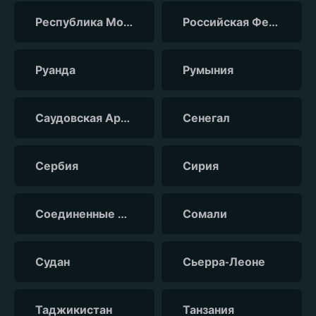
Республика Молдова
Российская Федерация
Руанда
Румыния
Саудовская Аравия
Сенегал
Сербия
Сирия
Соединенные Штаты Америки
Сомали
Судан
Сьерра-Леоне
Таджикистан
Танзания