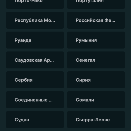
Порто-Рико
Португалия
Республика Молдова
Российская Федерация
Руанда
Румыния
Саудовская Аравия
Сенегал
Сербия
Сирия
Соединенные Штаты Америки
Сомали
Судан
Сьерра-Леоне