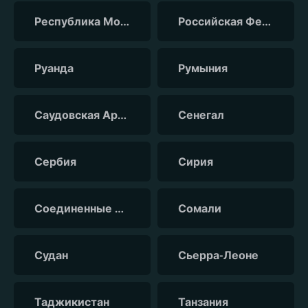
Республика Молдова
Российская Федерация
Руанда
Румыния
Саудовская Аравия
Сенегал
Сербия
Сирия
Соединенные Штаты Америки
Сомали
Судан
Сьерра-Леоне
Таджикистан
Танзания