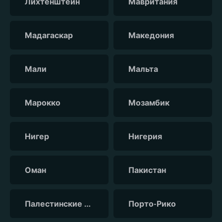
Лихтенштейн
Мавритания
Мадагаскар
Македония
Мали
Мальта
Марокко
Мозамбик
Нигер
Нигерия
Оман
Пакистан
Палестинские территории
Порто-Рико